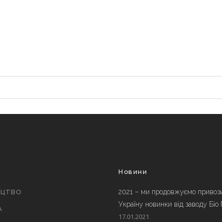
и
Новини
2021 – ми продовжуємо привоз
ИЦТВО
Україну новинки від заводу Біо
А
17.01.2021