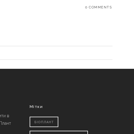
0 COMMENTS
Мітки
ити в
БІОПЛАНТ
 Плант