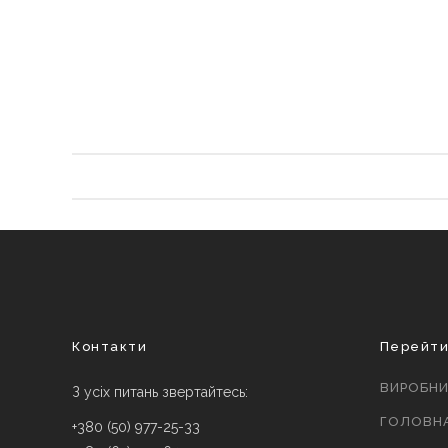
Контакти
Перейт
ВИРОБН
З усіх питань звертайтесь:
ГОЛОВН
+380 (50) 977-25-33