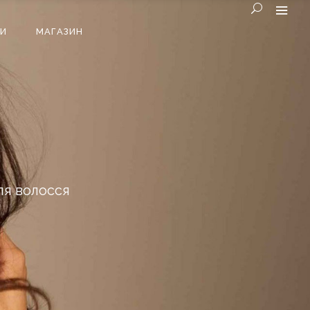
И
МАГАЗИН
ля волосся