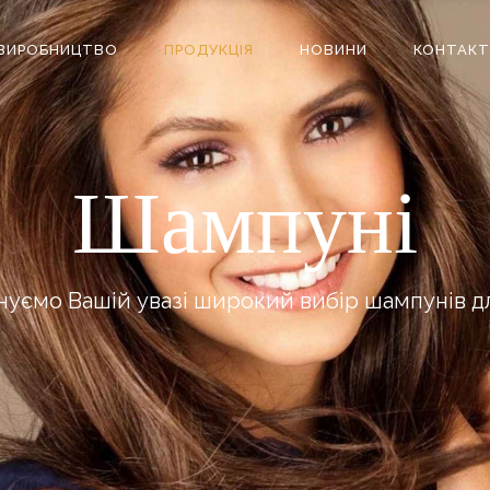
ВИРОБНИЦТВО
ПРОДУКЦІЯ
НОВИНИ
КОНТАКТ
Шампуні
уємо Вашій увазі широкий вибір шампунів д