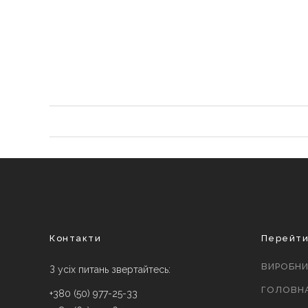
Контакти
Перейт
ВИРОБН
З усіх питань звертайтесь:
ГОЛОВН
+380 (50) 977-25-33