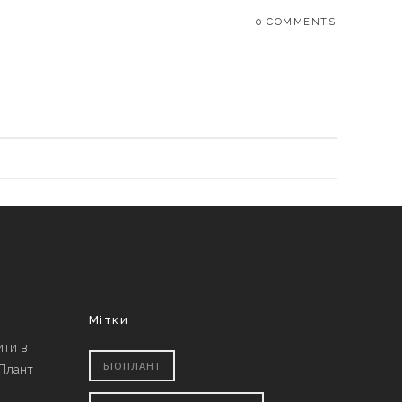
0 COMMENTS
Мітки
ити в
БІОПЛАНТ
 Плант