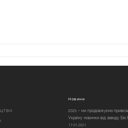
и
Новини
2021 – ми продовжуємо привоз
ИЦТВО
Україну новинки від заводу Біо
А
17.01.2021