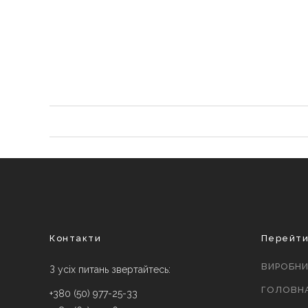
Контакти
Перейт
ВИРОБН
З усіх питань звертайтесь:
ГОЛОВН
+380 (50) 977-25-33