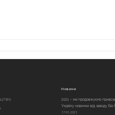
и
Новини
2021 – ми продовжуємо привоз
ИЦТВО
Україну новинки від заводу Біо
А
17.01.2021