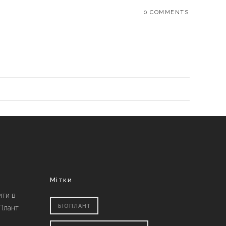
0 COMMENTS
Мітки
ити в
БІОПЛАНТ
 Плант