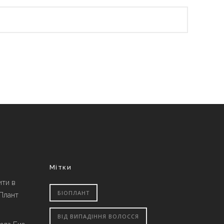
Мітки
ити в
БІОПЛАНТ
 Плант
ВІД ВИПАДІННЯ ВОЛОССЯ