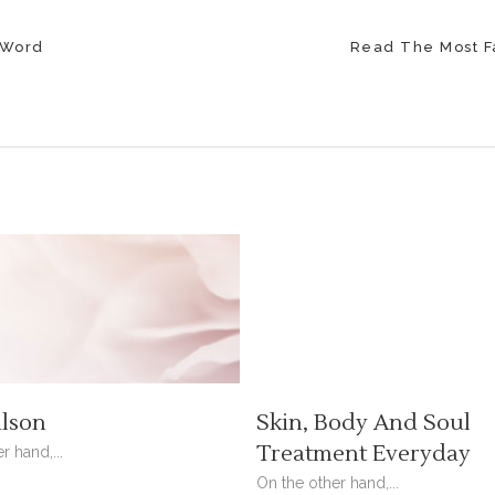
 Word
Read The Most F
lson
Skin, Body And Soul
Treatment Everyday
r hand,...
On the other hand,...