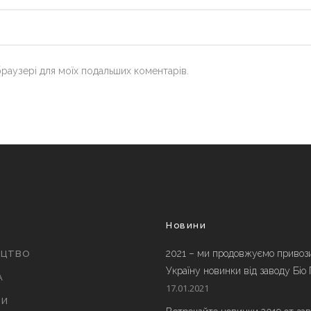
 браузері для моїх подальших коментарів.
и
Новини
2021 – ми продовжуємо привоз
ИЦТВО
Україну новинки від заводу Біо
А
17.01.2021
ТИ