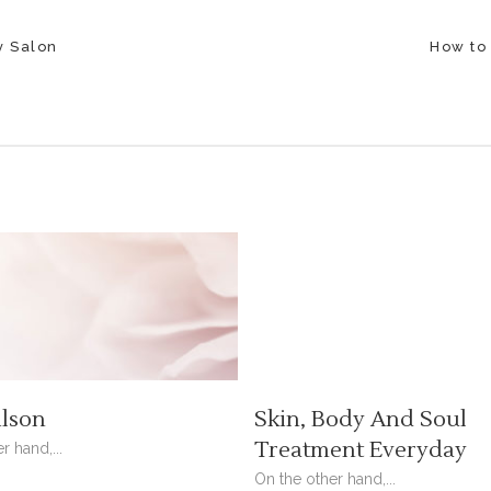
y Salon
How to 
lson
Skin, Body And Soul
Treatment Everyday
r hand,...
On the other hand,...