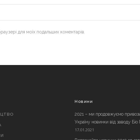
 браузері для моїх подальших коментарів.
и
Новини
2021 – ми продовжуємо привоз
ИЦТВО
Україну новинки від заводу Біо
А
17.01.2021
ТИ