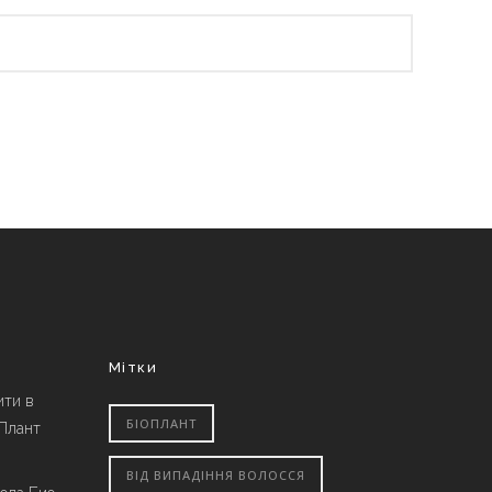
Мітки
ити в
БІОПЛАНТ
 Плант
ВІД ВИПАДІННЯ ВОЛОССЯ