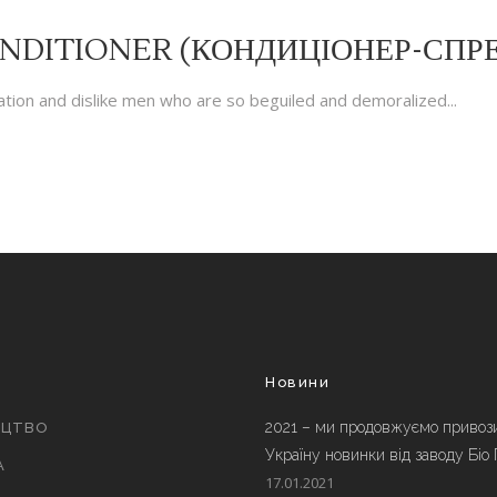
NDITIONER (КОНДИЦІОНЕР-СПР
tion and dislike men who are so beguiled and demoralized...
и
Новини
2021 – ми продовжуємо привоз
ИЦТВО
Україну новинки від заводу Біо
А
17.01.2021