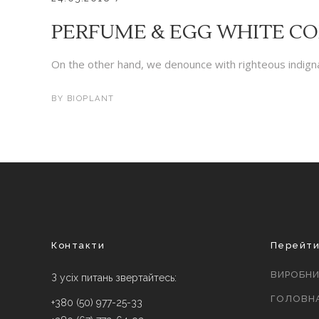
PERFUME & EGG WHITE CO
On the other hand, we denounce with righteous indigna
BY
BIOPLANT
Контакти
Перейт
ВИРОБН
З усіх питань звертайтесь:
ГОЛОВН
+380 (50) 977-25-33