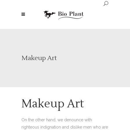
Makeup Art
Makeup Art
On the other hand, we denounce with
righteous indignation and dislike men who are