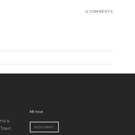
0 COMMENTS
Мітки
ити в
БІОПЛАНТ
 Плант