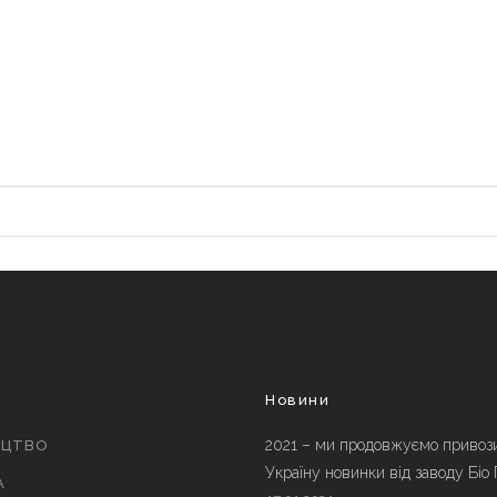
и
Новини
2021 – ми продовжуємо привоз
ИЦТВО
Україну новинки від заводу Біо
А