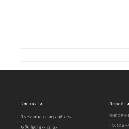
Контакти
Перейт
ВИРОБН
З усіх питань звертайтесь:
ГОЛОВН
+380 (50) 977-25-33