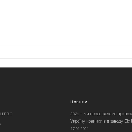
и
Новини
2021 – ми продовжуємо привоз
ИЦТВО
Україну новинки від заводу Біо
А
17.01.2021