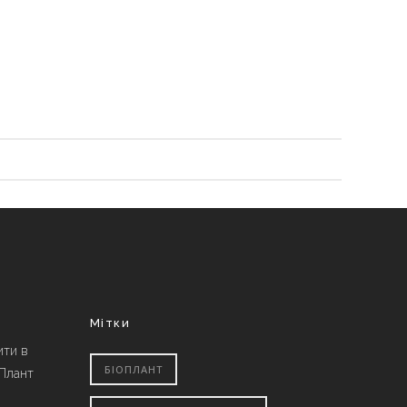
Мітки
ити в
БІОПЛАНТ
 Плант