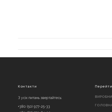
Контакти
Перейт
ВИРОБН
З усіх питань звертайтесь:
ГОЛОВН
+380 (50) 977-25-33