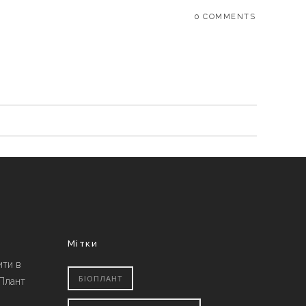
0 COMMENTS
Мітки
ити в
БІОПЛАНТ
 Плант