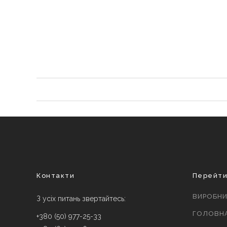
Контакти
Перейт
ВИРОБН
З усіх питань звертайтесь:
ГОЛОВН
+380 (50) 977-25-33