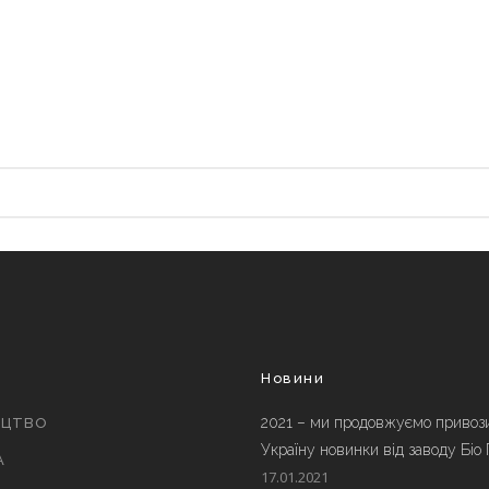
и
Новини
2021 – ми продовжуємо привоз
ИЦТВО
Україну новинки від заводу Біо
А
17.01.2021